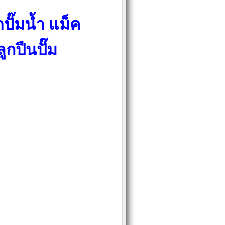
ปั๊มน้ำ แม็ค
ูกปืนปั๊ม