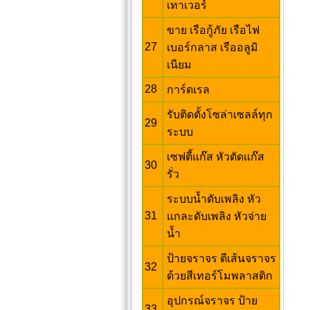
เทาเวอร์
ขาย เรือกู้ภัย เรือไฟ
27
เบอร์กลาส เรืออลูมิ
เนียม
28
การ์ดเรล
รับติดตั้งโซล่าเซลล์ทุก
29
ระบบ
เซฟตี้แก๊ส หัวตัดแก๊ส
30
รั่ว
ระบบน้ำดับเพลิง หัว
31
แกละดับเพลิง หัวจ่าย
น้ำ
ป้ายจราจร ตีเส้นจราจร
32
ด้วยสีเทอร์โมพลาสติก
อุปกรณ์จราจร ป้าย
33