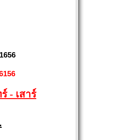
71656
46156
์ - เสาร์
.