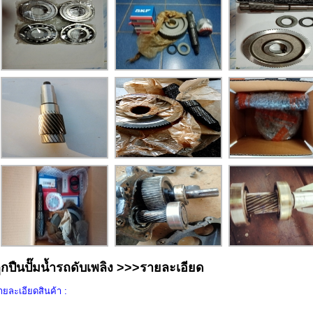
ูกปืนปั๊มน้ำรถดับเพลิง >>>รายละเอียด
ายละเอียดสินค้า :