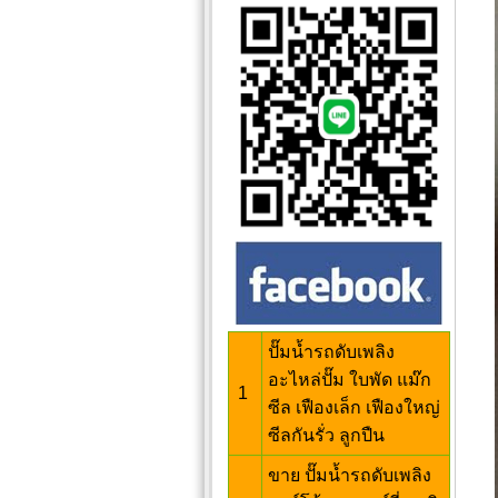
ปั๊มน้ำรถดับเพลิง
อะไหล่ปั๊ม ใบพัด แม๊ก
1
ซีล เฟืองเล็ก เฟืองใหญ่
ซีลกันรั่ว ลูกปืน
ขาย ปั๊มน้ำรถดับเพลิง