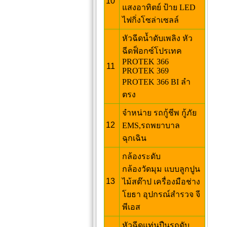
10
แสงอาทิตย์ ป้าย LED
ไฟกิ่งโซล่าเซลล์
หัวฉีดน้ำดับเพลิง หัว
ฉีดฟ็อกซ์โปรเทค
PROTEK 366
11
PROTEK 369
PROTEK 366 BI ลำ
ตรง
จำหน่าย รถกู้ชีพ กู้ภัย
12
EMS,รถพยาบาล
ฉุกเฉิน
กล้องระดับ
กล้องวัดมุม แบบลูกปูน
13
ไม้สต๊าป เครื่องมือช่าง
โยธา อุปกรณ์สำรวจ จี
พีเอส
หัวฉีดแท่นปืนรถดับ