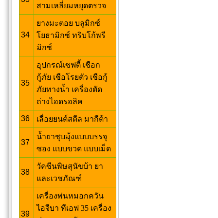
สามเหลี่ยมหยุดตรวจ
ยางมะตอย บลูมิกซ์
34
โยธามิกซ์ ทริบโก้พรี
มิกซ์
อุปกรณ์เซฟตี้ เชือก
กู้ภัย เชือโรยตัว เชือกู้
35
ภัยทางน้ำ เครื่องตัด
ถ่างไฮดรอลิค
36
เลื่อยยนต์สตีล มากีต้า
น้ำยาชุบมุ้งแบบบรรจุ
37
ซอง แบบขวด แบบเม็ด
วัคซีนพิษสุนัขบ้า ยา
38
และเวชภัณฑ์
เครื่องพ่นหมอกควัน
ไอจีบา ทีเอฟ 35 เครื่อง
39