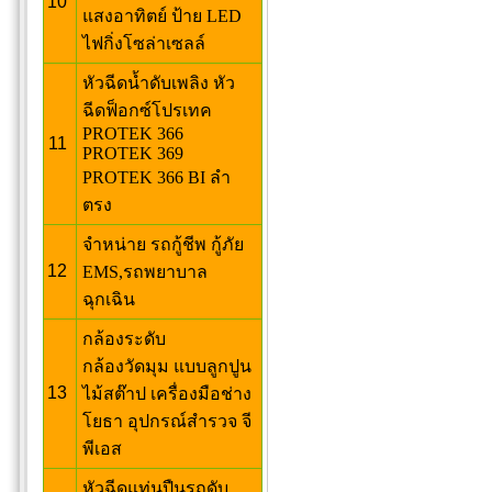
10
แสงอาทิตย์ ป้าย LED
ไฟกิ่งโซล่าเซลล์
หัวฉีดน้ำดับเพลิง หัว
ฉีดฟ็อกซ์โปรเทค
PROTEK 366
11
PROTEK 369
PROTEK 366 BI ลำ
ตรง
จำหน่าย รถกู้ชีพ กู้ภัย
12
EMS,รถพยาบาล
ฉุกเฉิน
กล้องระดับ
กล้องวัดมุม แบบลูกปูน
13
ไม้สต๊าป เครื่องมือช่าง
โยธา อุปกรณ์สำรวจ จี
พีเอส
หัวฉีดแท่นปืนรถดับ