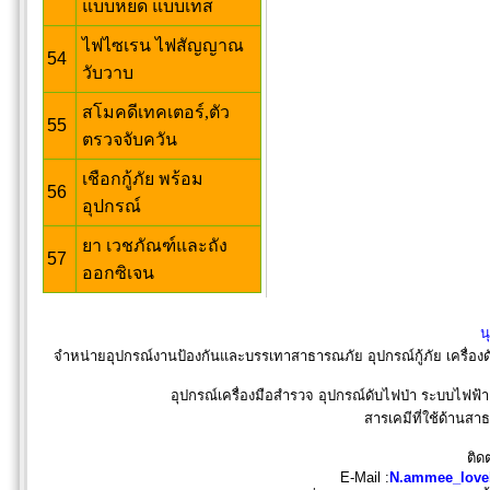
แบบหยด แบบเทส
ไฟไซเรน ไฟสัญญาณ
54
วับวาบ
สโมคดีเทคเตอร์,ตัว
55
ตรวจจับควัน
เชือกกู้ภัย พร้อม
56
อุปกรณ์
ยา เวชภัณฑ์และถัง
57
ออกซิเจน
น
จำหน่ายอุปกรณ์งานป้องกันและบรรเทาสาธารณภัย อุปกรณ์กู้ภัย เครื่องด
อุปกรณ์เครื่องมือสำรวจ อุปกรณ์ดับไฟป่า ระบบไฟฟ้
สารเคมีที่ใช้ด้านส
ติด
E-Mail :
N.ammee_love