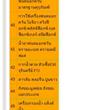
พ่นหมอกควัน
มาตรฐานคุรุภัณฑ์
การใช้เครื่องพ่นหมอก
ควัน ไอจีบา-สวิงฟ๊
40
อกซ์-พลัสซ์ฟ๊อกซ์-เบส
ฟ๊อกซ์เกอร์-สปีดฟ๊อกซ์
น้ำยาพ่นหมอกควัน
41
ทรายอะเบท ทรายเทมี
ฟอส
กากน้ำตาล หัวเชื้อEM
42
จุรินทรีย์ F72
43
สารส้ม คลอรีน ปูนขาว
ถังขยะมูลฝอย ถังขยะ
44
แยกประเภท
เครื่องกรองน้ำ แท็งค์
45
น้ำ